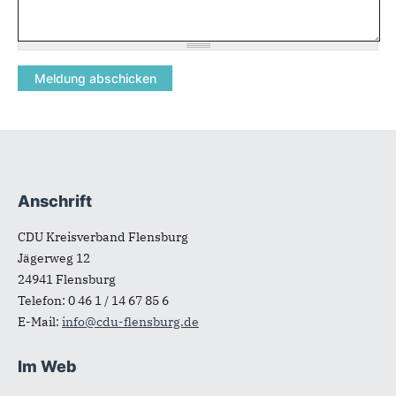
Anschrift
Fußbereich
CDU Kreisverband Flensburg
Jägerweg 12
24941
Flensburg
Telefon:
0 46 1 / 14 67 85 6
E-Mail:
info@cdu-flensburg.de
Im Web