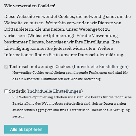
Seite versenden
Wir verwenden Cookies!
Diese Webseite verwendet Cookies, die notwendig sind, um die
Vielen Dank, dass Sie die Inhalte unserer Homepage
Webseite zu nutzen. Weiterhin verwenden wir Dienste von
weiterempfehlen.
Drittanbietern, die uns helfen, unser Webangebot zu
Anmerkung: Ihre E-Mail-Adresse wird benötigt um die
verbessern (Website-Optimierung). Für die Verwendung
Personen, denen Sie die Seite weiterempfehlen, zu
bestimmter Dienste, benötigen wir Ihre Einwilligung. Ihre
informieren, von wem die Empfehlung kommt, und dass es
Einwilligung können Sie jederzeit widerrufen. Weitere
kein Spam ist.
Informationen finden Sie in unserer Datenschutzerklärung.
Das mit * gekennzeichnete Feld ist ein Pflichtfeld.
Technisch notwendige Cookies (
Individuelle Einstellungen
)
Notwendige Cookies ermöglichen grundlegende Funktionen und sind für
Eigene E-Mail-Adresse
*
das einwandfreie Funktionieren der Website notwendig.
Statistik (
Individuelle Einstellungen
)
Zur Website-Optimierung erheben wir Daten, die bereits für die technische
Eigener Name
*
Bereitstellung des Webangebots erforderlich sind. Solche Daten werden
ausschließlich aggregiert und uns als statistische Übersicht zur Verfügung
gestellt.
Senden an
*