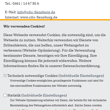
Tel.: 0461 / 14 67 85 6
E-Mail:
info@cdu-flensburg.de
Internet: www.cdu-flensburg.de
Geschäftszeiten:
Wir verwenden Cookies!
Donnerstag
Diese Webseite verwendet Cookies, die notwendig sind, um die
16 bis 18 Uhr
Webseite zu nutzen. Weiterhin verwenden wir Dienste von
Sprechzeiten:
Drittanbietern, die uns helfen, unser Webangebot zu
Jederzeit nach Vereinbarung
verbessern (Website-Optimierung). Für die Verwendung
bestimmter Dienste, benötigen wir Ihre Einwilligung. Ihre
Die Mitarbeiter der Kreisgeschäftsstelle stehen Ihnen gerne
Einwilligung können Sie jederzeit widerrufen. Weitere
per E-Mail und telefonisch zur Verfügung.
Informationen finden Sie in unserer Datenschutzerklärung.
Ihre Ansprechpartner in der Kreisgeschäftsstelle sind:
Technisch notwendige Cookies (
Individuelle Einstellungen
)
Kreisgeschäftsführerin:
Notwendige Cookies ermöglichen grundlegende Funktionen und sind für
Mitarbeiterin:
das einwandfreie Funktionieren der Website notwendig.
Julia Ernst
Statistik (
Individuelle Einstellungen
)
Zur Website-Optimierung erheben wir Daten, die bereits für die technische
Falls Sie Interesse an unserem Newsletter haben, schreiben
Bereitstellung des Webangebots erforderlich sind. Solche Daten werden
Sie uns gerne über das Kontaktformular.