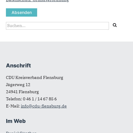
Suchformular
Suche
Anschrift
Fußbereich
CDU Kreisverband Flensburg
Jägerweg 12
24941
Flensburg
Telefon:
0 46 1 / 14 67 85 6
E-Mail:
info@cdu-flensburg.de
Im Web