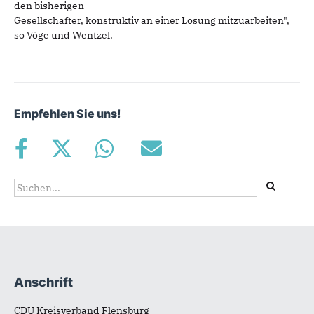
den bisherigen
Gesellschafter, konstruktiv an einer Lösung mitzuarbeiten",
so Vöge und Wentzel.
Empfehlen Sie uns!
Suchformular
Suche
Anschrift
Fußbereich
CDU Kreisverband Flensburg