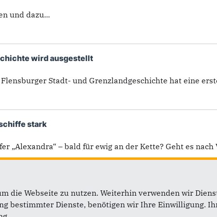
en und dazu...
chichte wird ausgestellt
 Flensburger Stadt- und Grenzlandgeschichte hat eine er
chiffe stark
r „Alexandra“ – bald für ewig an der Kette? Geht es nach 
um die Webseite zu nutzen. Weiterhin verwenden wir Dienst
1
2
3
4
 bestimmter Dienste, benötigen wir Ihre Einwilligung. Ihr
ng.