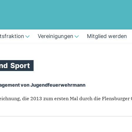
tsfraktion
Vereinigungen
Mitglied werden
nd
Sport
ngagement von Jugendfeuerwehrmann
namt und Sport
eichnung, die 2013 zum ersten Mal durch die Flensburger 