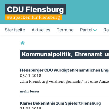
CDU Flensburg
#anpacken für Flensburg
Startseite
Aktuelles
Termine
Partei
Ra
Sie sind hier
Kommunalpolitik,
Ehrenamt
u
Flensburger CDU würdigt ehrenamtliches E
Kommunalpolitik, Ehre
08.11.2018
„Um Flensburg verdient gemacht“ ist eine Ausz
mehr lesen
Klares Bekenntnis zum Spielort Flensburg
31.08.2018